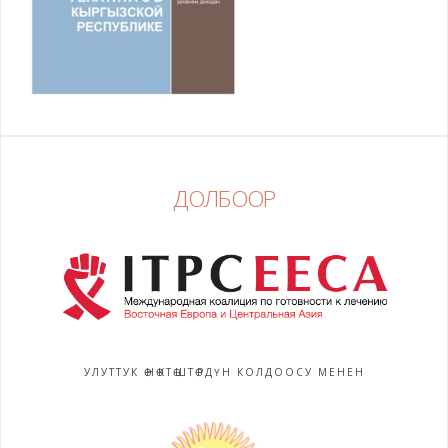
ДОЛБООР
УЛУТТУК ӨНӨКТӨШТӨРДҮН КОЛДООСУ МЕНЕН