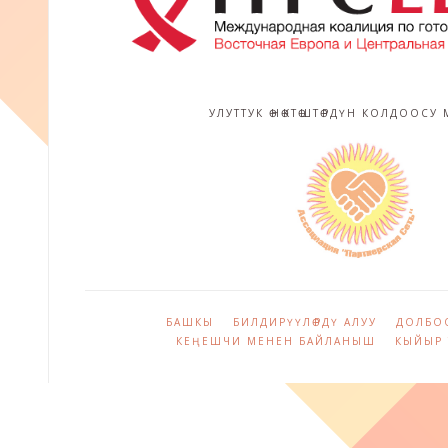
УЛУТТУК ӨНӨКТӨШТӨРДҮН КОЛДООСУ
БАШКЫ
БИЛДИРҮҮЛӨРДҮ АЛУУ
ДОЛБОО
КЕҢЕШЧИ МЕНЕН БАЙЛАНЫШ
КЫЙЫР 