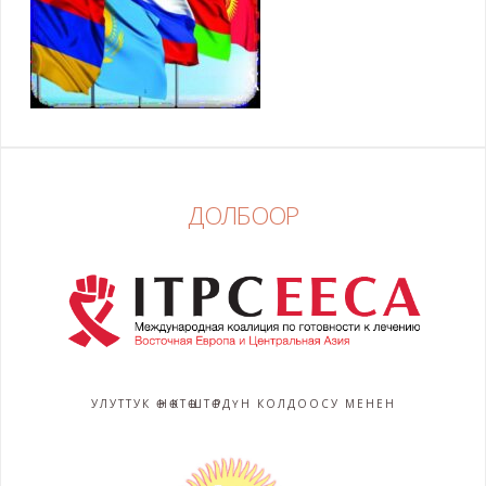
ДОЛБООР
УЛУТТУК ӨНӨКТӨШТӨРДҮН КОЛДООСУ МЕНЕН