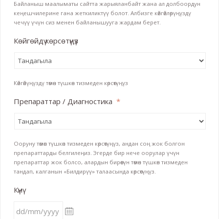
Байланыш маалыматы сайтта жарыяланбайт жана ал долбоордун
кеңешчилерине гана жеткиликтүү болот. Албизге көйгөйлөрүңүздү
чечүү үчүн сиз менен байланышууга жардам берет.
Көйгөйдү көрсөтүңүз
Көйгөйүңүздү төмөн түшкөн тизмеден көрсөтүңүз
Препараттар / Диагностика
*
Ооруну төмөн түшкөн тизмеден көрсөтүңүз, андан соң жок болгон
препараттарды белгилеңиз. Эгерде бир нече оорулар үчүн
препараттар жок болсо, алардын бирөөсүн төмөн түшкөн тизмеден
тандап, калганын «Билдирүү» талаасында көрсөтүңүз.
Күнү