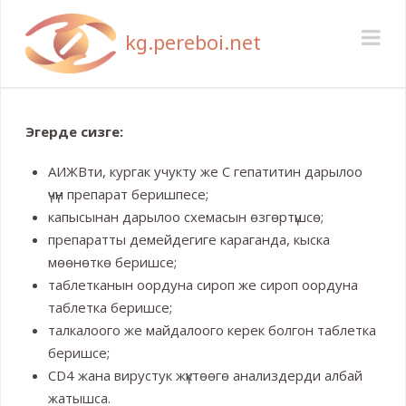
Pereboi
Na
Эгерде сизге:
АИЖВти, кургак учукту же С гепатитин дарылоо
үчүн препарат беришпесе;
капысынан дарылоо схемасын өзгөртүшсө;
препаратты демейдегиге караганда, кыска
мөөнөткө беришсе;
таблетканын оордуна сироп же сироп оордуна
таблетка беришсе;
талкалоого же майдалоого керек болгон таблетка
беришсе;
CD4 жана вирустук жүктөөгө анализдерди албай
жатышса.