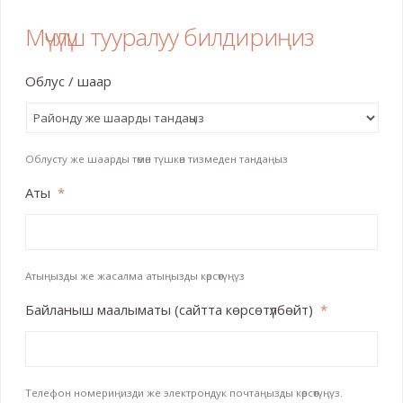
Мүчүлүш тууралуу билдириңиз
Облус / шаар
Облусту же шаарды төмөн түшкөн тизмеден тандаңыз
Аты
*
Атыңызды же жасалма атыңызды көрсөтүңүз
Байланыш маалыматы (сайтта көрсөтүлбөйт)
*
Телефон номериңизди же электрондук почтаңызды көрсөтүңүз.