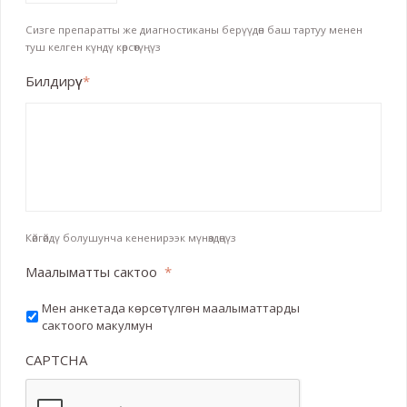
DD
Сизге препаратты же диагностиканы берүүдөн баш тартуу менен
slash
туш келген күндү көрсөтүңүз
MM
Билдирүү
*
slash
YYYY
Көйгөйдү болушунча кененирээк мүнөздөңүз
Маалыматты сактоо
*
Мен анкетада көрсөтүлгөн маалыматтарды
сактоого макулмун
CAPTCHA