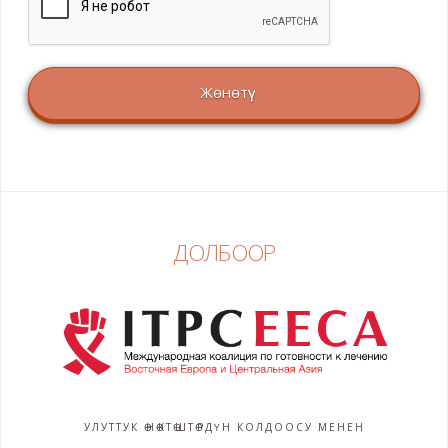
ДОЛБООР
УЛУТТУК ӨНӨКТӨШТӨРДҮН КОЛДООСУ МЕНЕН